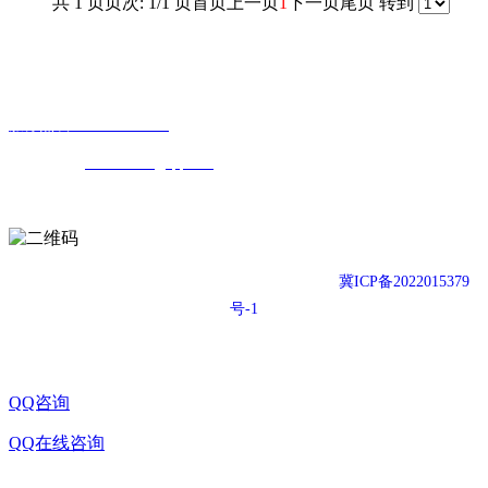
共 1 页
页次: 1/1 页
首页
上一页
1
下一页
尾页
转到
联系我们
地址：河北省石家庄市桥西区嘉里商务B座1102
服务热线：13933746665
公司邮箱：
503846671@qq.com
扫一扫，关注我们
Copyright © 2021-2026 东方漫步运动地胶官网
冀ICP备2022015379
号-1
QQ咨询
QQ在线咨询